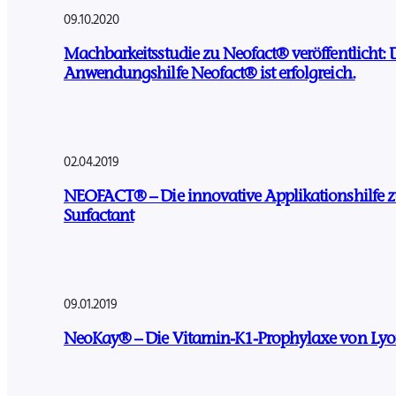
09.10.2020
Machbarkeitsstudie zu Neofact® veröffentlicht: 
Anwendungshilfe Neofact® ist erfolgreich.
02.04.2019
NEOFACT® – Die innovative Applikationshilfe zu
Surfactant
09.01.2019
NeoKay® – Die Vitamin-K1-Prophylaxe von L