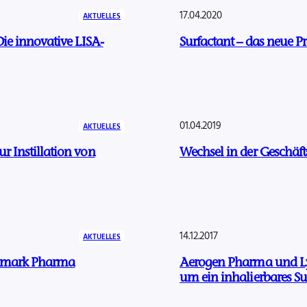
17.04.2020
AKTUELLES
Die innovative LISA-
Surfactant – das neue 
01.04.2019
AKTUELLES
r Instillation von
Wechsel in der Geschäf
14.12.2017
AKTUELLES
yomark Pharma
Aerogen Pharma und Ly
um ein inhalierbares Su